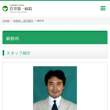
HOME
>
診療科・部門案内
>
麻酔科
麻酔科
スタッフ紹介