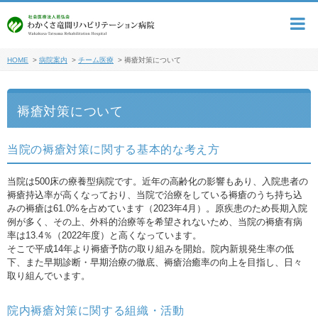
HOME
>
病院案内
>
チーム医療
>
褥瘡対策について
褥瘡対策について
当院の褥瘡対策に関する基本的な考え方
当院は500床の療養型病院です。近年の高齢化の影響もあり、入院患者の
褥瘡持込率が高くなっており、当院で治療をしている褥瘡のうち持ち込
みの褥瘡は61.0%を占めています（2023年4月）。原疾患のため長期入院
例が多く、その上、外科的治療等を希望されないため、当院の褥瘡有病
率は13.4％（2022年度）と高くなっています。
そこで平成14年より褥瘡予防の取り組みを開始。院内新規発生率の低
下、また早期診断・早期治療の徹底、褥瘡治癒率の向上を目指し、日々
取り組んでいます。
院内褥瘡対策に関する組織・活動