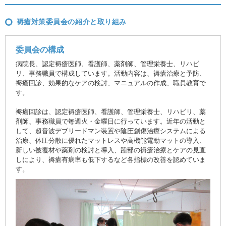
褥瘡対策委員会の紹介と取り組み
委員会の構成
病院長、認定褥瘡医師、看護師、薬剤師、管理栄養士、リハビ
リ、事務職員で構成しています。活動内容は、褥瘡治療と予防、
褥瘡回診、効果的なケアの検討、マニュアルの作成、職員教育で
す。
褥瘡回診は、認定褥瘡医師、看護師、管理栄養士、リハビリ、薬
剤師、事務職員で毎週火・金曜日に行っています。近年の活動と
して、超音波デブリードマン装置や陰圧創傷治療システムによる
治療、体圧分散に優れたマットレスや高機能電動マットの導入、
新しい被覆材や薬剤の検討と導入、踵部の褥瘡治療とケアの見直
しにより、褥瘡有病率も低下するなど各指標の改善を認めていま
す。