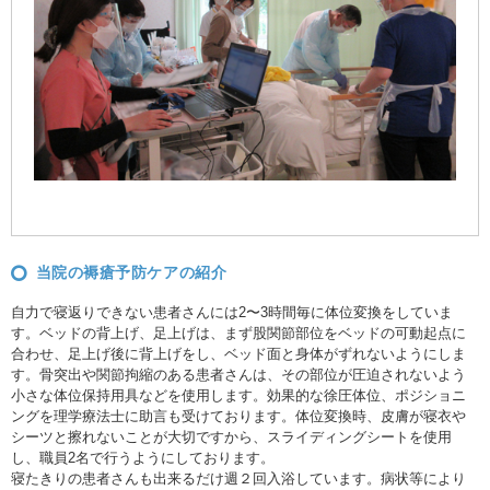
当院の褥瘡予防ケアの紹介
自力で寝返りできない患者さんには
2
〜
3
時間毎に体位変換をしていま
す。ベッドの背上げ、足上げは、まず股関節部位をベッドの可動起点に
合わせ、足上げ後に背上げをし、ベッド面と身体がずれないようにしま
す。骨突出や関節拘縮のある患者さんは、その部位が圧迫されないよう
小さな体位保持用具などを使用します。効果的な徐圧体位、ポジショニ
ングを理学療法士に助言も受けております。体位変換時、皮膚が寝衣や
シーツと擦れないことが大切ですから、スライディングシートを使用
し、職員2名で行うようにしております。
寝たきりの患者さんも出来るだけ週２回入浴しています。病状等により