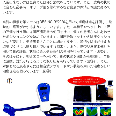
入浴出来ない方は全身または部分清拭をしています。また、皮膚の状態
に合わせ必要時、オリーブ油を塗布するなど皮膚の保清と保護に努めて
います。
®
当院の褥瘡対策チームは
DESING-R
2020を用いて褥瘡経過を評価し、継
時的に経過がわかるようにしています。また、車椅子やベッド上にて圧
の評価を行う際には耐圧測定器の使用を行い、個々の患者さんにあわせ
たポジショニングを決めていきます。耐圧分散マットや各除圧クッショ
ンなど使用し、褥瘡患者さんごとに細かく変更し、適切な除圧が行える
環境づくりにも取り組んでいます（図①）。また、携帯型皮膚水分計を
用いて創の評価、状態に合わせた薬剤の使用を行っています（図②）。
そのほかにも、褥瘡エコーを用いて、創の状況を深部から把握し、早期
に治療、対策が行えるような取り組みも行っています（図③）。また、
対象となる患者さんには超音波デブリードマン装着を用いた治療を行い
治癒促進を図っています（図④）