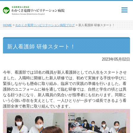
HOME
>
わかくさ竜間リハビリテーション病院ブログ
>
新人看護師 研修スタート！
新人看護師 研修スタート！
2023年05月02日
今年、看護部では10名の職員が新人看護師としての人生をスタートさせ
ました。入職時に開催した新人研修では、初めて実施する手技や学びに
緊張しながらも懸命に取り組み、臨床での実践の準備を行いました。看
護師のユニフォームに袖を通して臨む研修では、自然と学生の頃とは異
なる顔つきになり、新人職員の気合いが指導者にも伝わります。同期と
いう心強い存在を支えとして、一人ひとりが一歩ずつ成長できるよう看
護部全体で教育に取り組んでいきます。