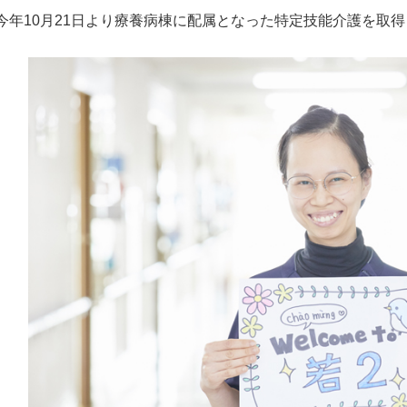
今年
10
月
21
日より療養病棟に配属となった特定技能介護を取得