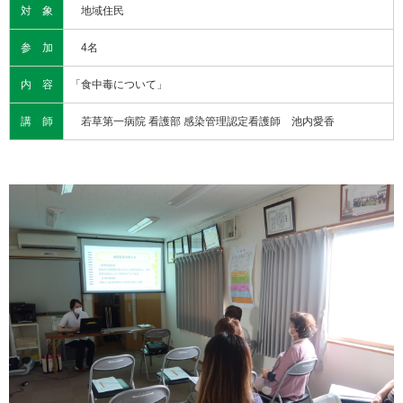
対 象
地域住民
参 加
4名
内 容
「食中毒について」
講 師
若草第一病院 看護部 感染管理認定看護師 池内愛香