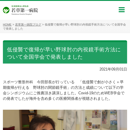
HOME
>
若草第一病院ブログ
>
低侵襲で復帰が早い野球肘の内視鏡手術方法について全国学会
で発表しました
低侵襲で復帰が早い野球肘の内視鏡手術方法に
ついて全国学会で発表しました
2021年09月01日
スポーツ整形外科 今田部長が行っている 「低侵襲で創が小さく＋早
期復帰が行える 野球肘の関節鏡手術」の方法と成績について以下の学
会シンポジウムにご推薦頂き講演しました。Covid-19のためWEB学会で
の発表でしたが海外を含め多くの医療関係者が視聴されました。