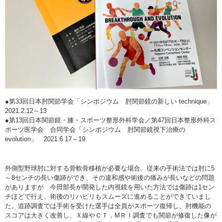
●第33回日本肘関節学会「シンポジウム 肘関節鏡の新しい technique」
2021.2.12～13
●第13回日本関節鏡・膝・スポーツ整形外科学会／第47回日本整形外科ス
ポーツ医学会 合同学会「シンポジウム 肘関節鏡視下治療の
evolution」 2021.6.17～19
外側型野球肘に対する骨軟骨移植が必要な場合、従来の手術法では肘に5
～8センチの長い傷跡ができ、その違和感や術後の痛みが長いなどの問題
がありますが 今田部長が開発した内視鏡を用いた方法では傷跡は1セン
チほどで行え、術後のリハビリもスムーズに進めることができていまし
た。追跡調査では手術を受けた選手は全員がスポーツ復帰し、肘機能の
スコアは大きく改善し、Ｘ線やＣＴ，MＲＩ調査でも関節が修復した像が