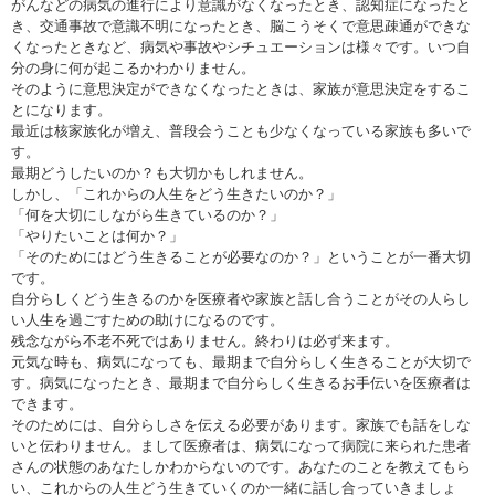
がんなどの病気の進行により意識がなくなったとき、認知症になったと
き、交通事故で意識不明になったとき、脳こうそくで意思疎通ができな
くなったときなど、病気や事故やシチュエーションは様々です。いつ自
分の身に何が起こるかわかりません。
そのように意思決定ができなくなったときは、家族が意思決定をするこ
とになります。
最近は核家族化が増え、普段会うことも少なくなっている家族も多いで
す。
最期どうしたいのか？も大切かもしれません。
しかし、「これからの人生をどう生きたいのか？」
「何を大切にしながら生きているのか？」
「やりたいことは何か？」
「そのためにはどう生きることが必要なのか？」ということが一番大切
です。
自分らしくどう生きるのかを医療者や家族と話し合うことがその人らし
い人生を過ごすための助けになるのです。
残念ながら不老不死ではありません。終わりは必ず来ます。
元気な時も、病気になっても、最期まで自分らしく生きることが大切で
す。病気になったとき、最期まで自分らしく生きるお手伝いを医療者は
できます。
そのためには、自分らしさを伝える必要があります。家族でも話をしな
いと伝わりません。まして医療者は、病気になって病院に来られた患者
さんの状態のあなたしかわからないのです。あなたのことを教えてもら
い、これからの人生どう生きていくのか一緒に話し合っていきましょ