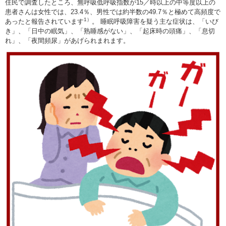
住民で調査したところ、無呼吸低呼吸指数が15／時以上の中等度以上の
患者さんは女性では、23.4％、男性では約半数の49.7％と極めて高頻度で
1）
あったと報告されています
。 睡眠呼吸障害を疑う主な症状は、「いび
き」、「日中の眠気」、「熟睡感がない」、「起床時の頭痛」、「息切
れ」、「夜間頻尿」があげられまれます。