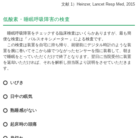
文献 1）Heinzer, Lancet Resp Med, 2015
低酸素・睡眠呼吸障害の検査
睡眠呼吸障害をチェックする臨床検査はいくらかありますが、最も簡
便な検査は『 パルスオキシメーター 』による検査です。
この検査は装置を自宅に持ち帰り、就寝前にデジタル時計のような装
置を腕に巻いてそこから線でつながったセンサーを指に装着して、朝ま
で睡眠をとっていただくだけで終了となります。翌日に当院受付に装置
を返却いただければ、それを解析し担当医より説明をさせていただきま
す。
いびき
日中の眠気
熟睡感がない
起床時の頭痛
息切れ