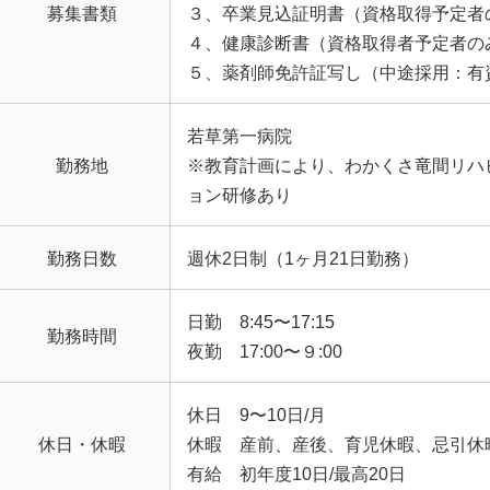
募集書類
３、卒業見込証明書（資格取得予定者
４、健康診断書（資格取得者予定者の
５、薬剤師免許証写し（中途採用：有
若草第一病院
勤務地
※教育計画により、わかくさ竜間リハ
ョン研修あり
勤務日数
週休2日制（1ヶ月21日勤務）
日勤 8:45〜17:15
勤務時間
夜勤 17:00〜９:00
休日 9〜10日/月
休日・休暇
休暇 産前、産後、育児休暇、忌引休
有給 初年度10日/最高20日