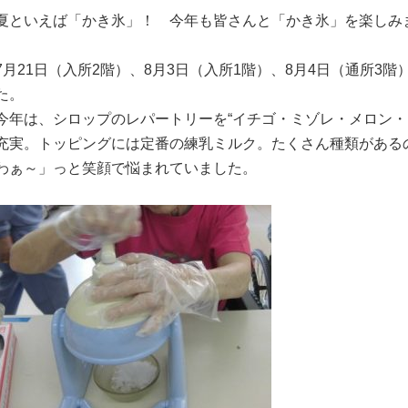
夏といえば「かき氷」！ 今年も皆さんと「かき氷」を楽しみ
7
月
21
日（入所
2
階）、
8
月
3
日（入所
1
階）、
8
月
4
日（通所
3
階
た。
今年は、シロップのレパートリーを“イチゴ・ミゾレ・メロン・
充実。トッピングには定番の練乳ミルク。たくさん種類がある
わぁ～」っと笑顔で悩まれていました。