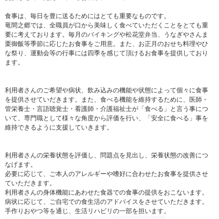
食事は、毎日を豊に送るためにはとても重要なものです。
竜間之郷では、全職員が口から美味しく食べていただくことをとても重
要に考えております。毎月のバイキングや松花堂弁当、うなぎやさんま
栗御飯等季節に応じたお食事をご用意。また、お正月のおせち料理やひ
な祭り、運動会等の行事には四季を感じて頂けるお食事を提供しており
ます。
利用者さんのご希望や病状、飲み込みの機能や状態によって個々に食事
を提供させていだきます。また、食べる機能を維持するために、医師・
管栄養士・言語聴覚士・看護師・介護福祉士が「食べる」と言う事につ
いて、専門職として様々な角度から評価を行い、「安全に食べる」事を
維持できるように支援していきます。
利用者さんの栄養状態を評価し、問題点を見出し、栄養状態の改善につ
なげます。
必要に応じて、ご本人のアレルギーや嗜好に合わせたお食事を提供させ
ていただきます。
利用者さんの身体機能にあわせた食器での食事の提供をおこないます。
病状に応じて、ご自宅での食生活のアドバイスをさせていただきます。
手作りおやつ等を通じ、生活リハビリの一部を担います。