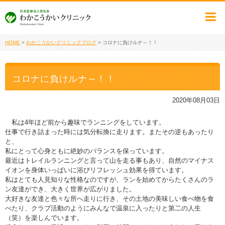
HOME
>
わかこうかいクリニックブログ
>
コロナに負けルナ～！！
コロナに負けルナ～！！
2020年08月03日
私は4年ほど前から趣味でランニングをしています。
仕事で行き詰まった時には気分転換に走ります。またその逆もあったり
と、
私にとって心身ともに絶妙のバランスを保っています。
最近はトレイルランニングと言って山を走る事もあり、自然のマイナス
イオンを身体いっぱいに浴びリフレッシュ効果を得ています。
私はとても人見知りな性格なのですが、ランを始めてからたくさんのラ
ン友達ができ、大きく世界が広がりました。
大好きな友達と色々な所へ走りに行き、その土地の美味しい食べ物を食
べたり、クラブ活動のようにみんなで温泉に入ったりと第二の人生
（笑）を楽しんでいます。