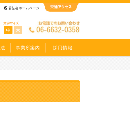
若弘会ホームページ
中
大
方法
事業所案内
採用情報