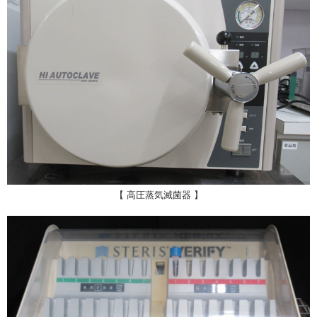
【 高圧蒸気滅菌器 】