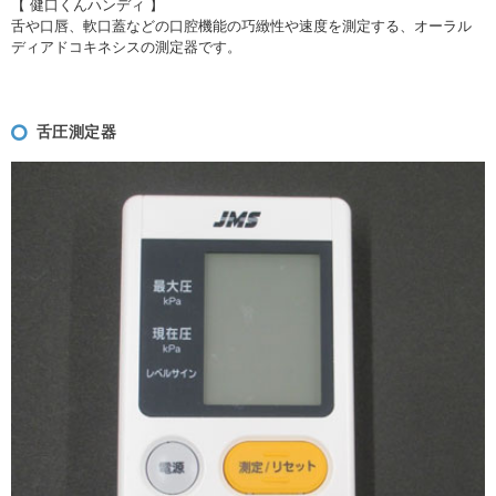
【 健口くんハンディ 】
舌や口唇、軟口蓋などの口腔機能の巧緻性や速度を測定する、オーラル
ディアドコキネシスの測定器です。
舌圧測定器