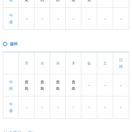
午
－
－
－
－
－
－
－
後
歯科
日
月
火
水
木
金
土
祝
午
貴
貴
貴
貴
－
－
－
前
島
島
島
島
午
－
－
－
－
－
－
－
後