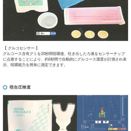
【 グルコセンサー 】
グルコース含有グミを20秒間咀嚼後、吐き出したろ液をセンサーチップ
に点着することにより、約6秒間で自動的にグルコース濃度が計測され表
示、咀嚼能力を簡単に測定できます。
咬合圧検査