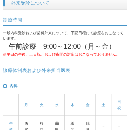
外来受診について
診療時間
一般内科受診および歯科外来について、下記日程にて診療をおこなって
います。
午前診療 9:00～12:00（月～金）
※平日の午後、土日祝、および夜間の対応はおこなっておりません。
診療体制表および外来担当医表
内科
日
月
火
水
木
金
土
祝
午
西
杉
薗
紙
錦
－
－
前
尾
口
田
谷
見