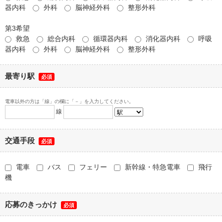
器内科
外科
脳神経外科
整形外科
第3希望
救急
総合内科
循環器内科
消化器内科
呼吸
器内科
外科
脳神経外科
整形外科
最寄り駅
必須
電車以外の方は「線」の欄に「－」を入力してください。
線
交通手段
必須
電車
バス
フェリー
新幹線・特急電車
飛行
機
応募のきっかけ
必須